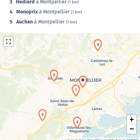
3
Hediard
à Montpellier
(1 km)
4
Monoprix
à Montpellier
(1 km)
5
Auchan
à Montpellier
(1 km)
4
2
Chargement de la carte en cours...
1
5
+
3
−