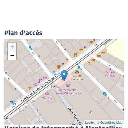
Plan d'accès
+
−
Leaflet
| ©
OpenStreetMap