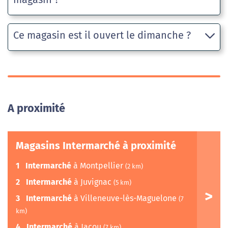
Ce magasin est il ouvert le dimanche ?
A proximité
Magasins Intermarché à proximité
1
Intermarché
à Montpellier
(2 km)
2
Intermarché
à Juvignac
(5 km)
3
Intermarché
à Villeneuve-lès-Maguelone
(7
km)
4
Intermarché
à Jacou
(7 km)