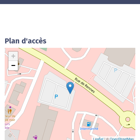
Plan d'accès
+
−
Leaflet
| ©
OpenStreetMap