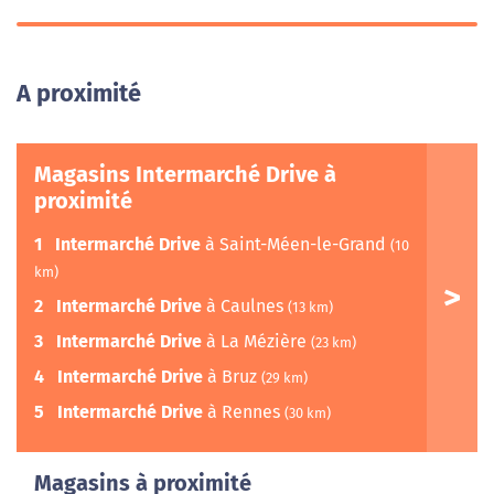
A proximité
Magasins Intermarché Drive à
proximité
1
Intermarché Drive
à Saint-Méen-le-Grand
(10
km)
2
Intermarché Drive
à Caulnes
(13 km)
3
Intermarché Drive
à La Mézière
(23 km)
4
Intermarché Drive
à Bruz
(29 km)
5
Intermarché Drive
à Rennes
(30 km)
Magasins à proximité