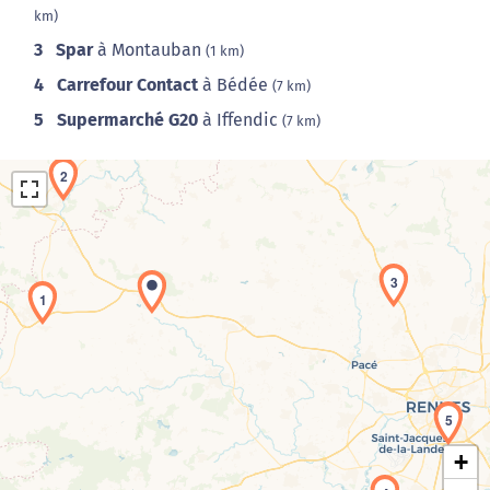
km)
3
Spar
à Montauban
(1 km)
4
Carrefour Contact
à Bédée
(7 km)
5
Supermarché G20
à Iffendic
(7 km)
2
3
1
Chargement de la carte en cours...
5
+