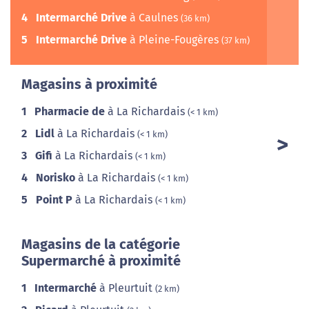
4
Intermarché Drive
à Caulnes
(36 km)
5
Intermarché Drive
à Pleine-Fougères
(37 km)
Magasins à proximité
1
Pharmacie de
à La Richardais
(< 1 km)
2
Lidl
à La Richardais
(< 1 km)
3
Gifi
à La Richardais
(< 1 km)
4
Norisko
à La Richardais
(< 1 km)
5
Point P
à La Richardais
(< 1 km)
Magasins de la catégorie
Supermarché à proximité
1
Intermarché
à Pleurtuit
(2 km)