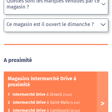
Quelles sont les marques vendues par ce
magasin ?
Ce magasin est il ouvert le dimanche ?
A proximité
Magasins Intermarché Drive à
proximité
1
Intermarché Drive
à Dinard
(3 km)
2
Intermarché Drive
à Saint-Malo
(4 km)
3
Intermarché Drive
à Combourg
(30 km)