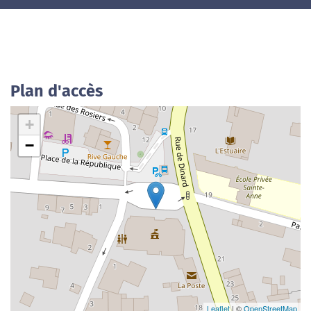
Plan d'accès
+
−
Leaflet
| ©
OpenStreetMap