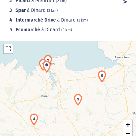
2
Picard
à Pleurtuit
(2 km)
3
Spar
à Dinard
(3 km)
4
Intermarché Drive
à Dinard
(3 km)
5
Ecomarché
à Dinard
(3 km)
2
1
5
Chargement de la carte en cours...
3
4
+
−