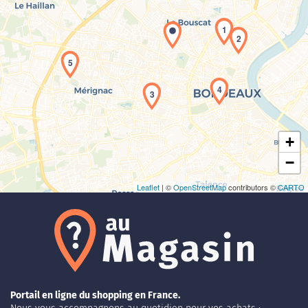
1
2
5
Chargement de la carte en cours...
4
3
+
−
Leaflet
| ©
OpenStreetMap
contributors ©
CARTO
Portail en ligne du shopping en France.