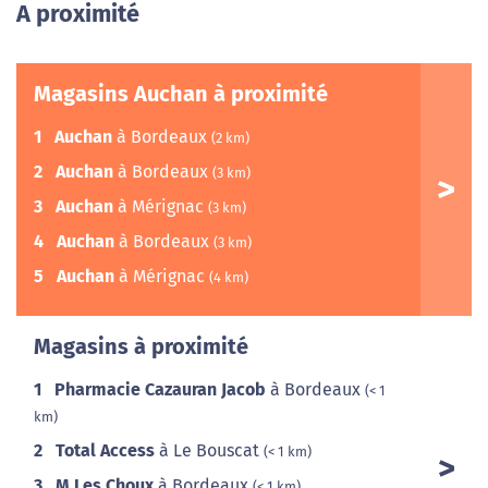
A proximité
Magasins Auchan à proximité
1
Auchan
à Bordeaux
(2 km)
2
Auchan
à Bordeaux
(3 km)
3
Auchan
à Mérignac
(3 km)
4
Auchan
à Bordeaux
(3 km)
5
Auchan
à Mérignac
(4 km)
Magasins à proximité
1
Pharmacie Cazauran Jacob
à Bordeaux
(< 1
km)
2
Total Access
à Le Bouscat
(< 1 km)
3
M Les Choux
à Bordeaux
(< 1 km)