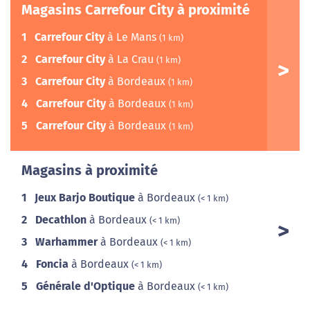
Magasins Carrefour City à proximité
1
Carrefour City
à Le Mans
(1 km)
2
Carrefour City
à La Crau
(1 km)
3
Carrefour City
à Bordeaux
(1 km)
4
Carrefour City
à Bordeaux
(1 km)
5
Carrefour City
à Bordeaux
(1 km)
Magasins à proximité
1
Jeux Barjo Boutique
à Bordeaux
(< 1 km)
2
Decathlon
à Bordeaux
(< 1 km)
3
Warhammer
à Bordeaux
(< 1 km)
4
Foncia
à Bordeaux
(< 1 km)
5
Générale d'Optique
à Bordeaux
(< 1 km)