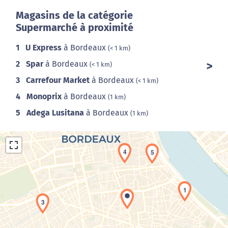
Magasins de la catégorie
Supermarché à proximité
1
U Express
à Bordeaux
(< 1 km)
2
Spar
à Bordeaux
(< 1 km)
3
Carrefour Market
à Bordeaux
(< 1 km)
4
Monoprix
à Bordeaux
(1 km)
5
Adega Lusitana
à Bordeaux
(1 km)
4
5
1
3
Chargement de la carte en cours...