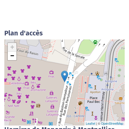
Plan d'accès
+
−
Leaflet
| ©
OpenStreetMap