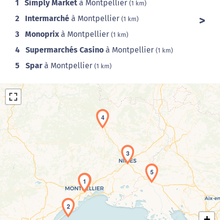
1
Simply Market
à Montpellier
(1 km)
2
Intermarché
à Montpellier
(1 km)
3
Monoprix
à Montpellier
(1 km)
4
Supermarchés Casino
à Montpellier
(1 km)
5
Spar
à Montpellier
(1 km)
4
3
Chargement de la carte en cours...
5
1
2
+