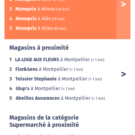
3
Monoprix
à Nîmes
(46 km)
4
Monoprix
à Alès
(59 km)
5
Monoprix
à Arles
(61 km)
Magasins à proximité
1
LA LOGE AUX FLEURS
à Montpellier
(< 1 km)
2
Flor&Sens
à Montpellier
(< 1 km)
3
Teissier Stephanie
à Montpellier
(< 1 km)
4
Glup's
à Montpellier
(< 1 km)
5
Abeilles Assurances
à Montpellier
(< 1 km)
Magasins de la catégorie
Supermarché à proximité