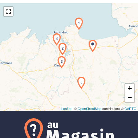
1
4
2
Chargement de la carte en cours...
3
5
+
−
Leaflet
| ©
OpenStreetMap
contributors ©
CARTO