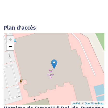
Plan d'accès
+
−
Leaflet
| ©
OpenStreetMap