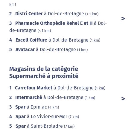
km)
2
Distri Center
à Dol-de-Bretagne
(< 1 km)
3
Pharmacie Orthopédie Rehel E et H
à Dol-
de-Bretagne
(< 1 km)
4
Excell Coiffure
à Dol-de-Bretagne
(1 km)
5
Avatacar
à Dol-de-Bretagne
(1 km)
Magasins de la catégorie
Supermarché à proximité
1
Carrefour Market
à Dol-de-Bretagne
(1 km)
2
Intermarché
à Dol-de-Bretagne
(1 km)
3
Spar
à Epiniac
(4 km)
4
Spar
à Le Vivier-sur-Mer
(7 km)
5
Spar
à Saint-Broladre
(7 km)