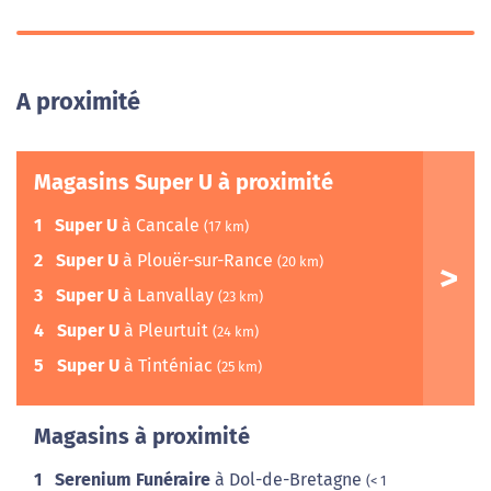
A proximité
Magasins Super U à proximité
1
Super U
à Cancale
(17 km)
2
Super U
à Plouër-sur-Rance
(20 km)
3
Super U
à Lanvallay
(23 km)
4
Super U
à Pleurtuit
(24 km)
5
Super U
à Tinténiac
(25 km)
Magasins à proximité
1
Serenium Funéraire
à Dol-de-Bretagne
(< 1