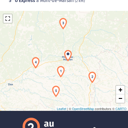
5
U Express
à Mont-de-Marsan
(2 km)
3
Chargement de la carte en cours...
4
1
2
+
5
−
Leaflet
| ©
OpenStreetMap
contributors ©
CARTO