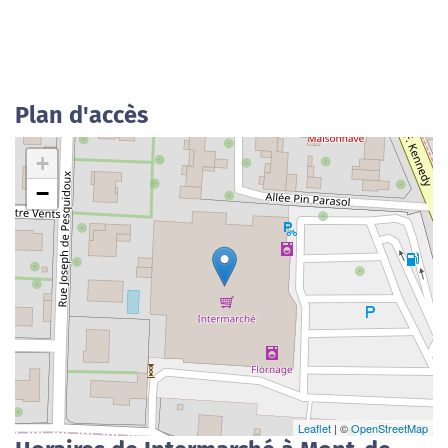
Plan d'accès
+
−
Leaflet
| ©
OpenStreetMap