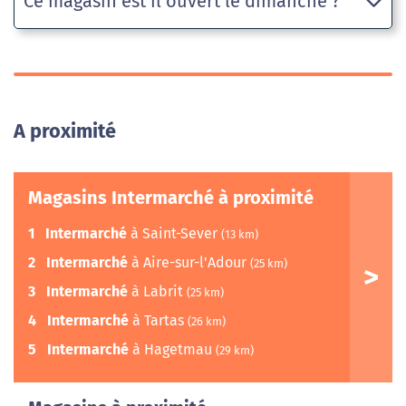
Ce magasin est il ouvert le dimanche ?
A proximité
Magasins Intermarché à proximité
1
Intermarché
à Saint-Sever
(13 km)
2
Intermarché
à Aire-sur-l'Adour
(25 km)
3
Intermarché
à Labrit
(25 km)
4
Intermarché
à Tartas
(26 km)
5
Intermarché
à Hagetmau
(29 km)