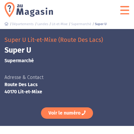
Départements
Landes
Lit-et-Mixe
Supermarché
Super U
Super U Lit-et-Mixe (Route Des Lacs)
Super U
Supermarché
Adresse & Contact
Route Des Lacs
40170 Lit-et-Mixe
Voir le numéro