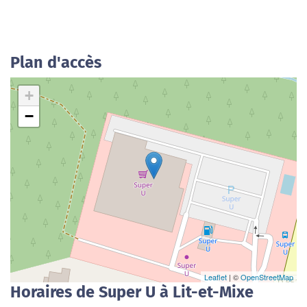
Plan d'accès
+
−
Leaflet
| ©
OpenStreetMap
Horaires de Super U à Lit-et-Mixe