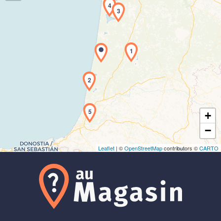
4
3
1
Chargement de la carte en cours...
2
5
+
−
Leaflet
| ©
OpenStreetMap
contributors ©
CARTO