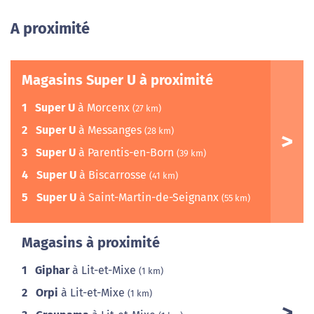
A proximité
Magasins Super U à proximité
1
Super U
à Morcenx
(27 km)
2
Super U
à Messanges
(28 km)
3
Super U
à Parentis-en-Born
(39 km)
4
Super U
à Biscarrosse
(41 km)
5
Super U
à Saint-Martin-de-Seignanx
(55 km)
Magasins à proximité
1
Giphar
à Lit-et-Mixe
(1 km)
2
Orpi
à Lit-et-Mixe
(1 km)