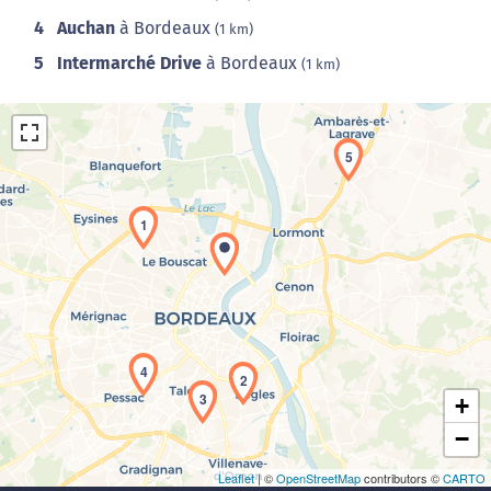
4
Auchan
à Bordeaux
(1 km)
5
Intermarché Drive
à Bordeaux
(1 km)
5
1
Chargement de la carte en cours...
4
2
3
+
−
Leaflet
| ©
OpenStreetMap
contributors ©
CARTO