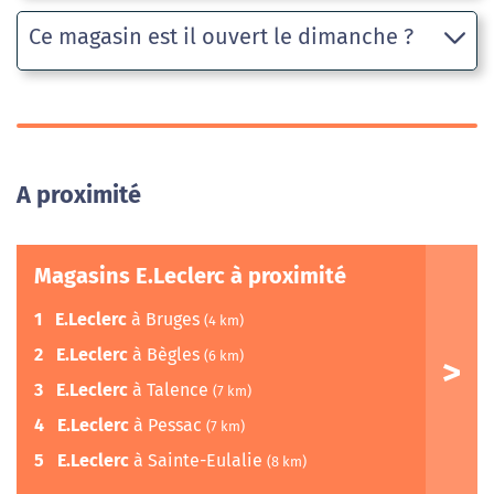
Ce magasin est il ouvert le dimanche ?
A proximité
Magasins E.Leclerc à proximité
1
E.Leclerc
à Bruges
(4 km)
2
E.Leclerc
à Bègles
(6 km)
3
E.Leclerc
à Talence
(7 km)
4
E.Leclerc
à Pessac
(7 km)
5
E.Leclerc
à Sainte-Eulalie
(8 km)