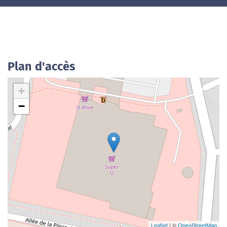
Plan d'accès
+
−
Leaflet
| ©
OpenStreetMap