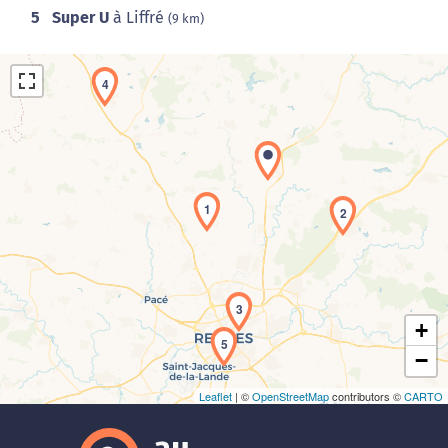
5
Super U
à Liffré
(9 km)
4
1
2
Chargement de la carte en cours...
3
+
5
−
Leaflet
| ©
OpenStreetMap
contributors ©
CARTO