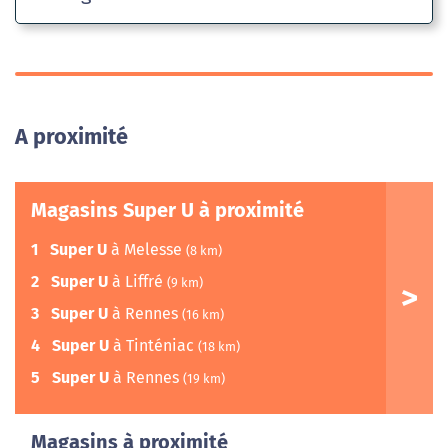
A proximité
Magasins Super U à proximité
1
Super U
à Melesse
(8 km)
2
Super U
à Liffré
(9 km)
3
Super U
à Rennes
(16 km)
4
Super U
à Tinténiac
(18 km)
5
Super U
à Rennes
(19 km)
Magasins à proximité