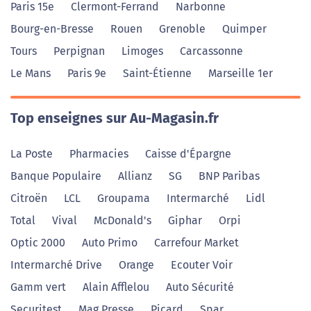
Paris 15e
Clermont-Ferrand
Narbonne
Bourg-en-Bresse
Rouen
Grenoble
Quimper
Tours
Perpignan
Limoges
Carcassonne
Le Mans
Paris 9e
Saint-Étienne
Marseille 1er
Top enseignes sur Au-Magasin.fr
La Poste
Pharmacies
Caisse d'Épargne
Banque Populaire
Allianz
SG
BNP Paribas
Citroën
LCL
Groupama
Intermarché
Lidl
Total
Vival
McDonald's
Giphar
Orpi
Optic 2000
Auto Primo
Carrefour Market
Intermarché Drive
Orange
Ecouter Voir
Gamm vert
Alain Afflelou
Auto Sécurité
Securitest
Mag Presse
Picard
Spar