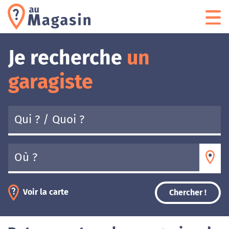
Je recherche
un
garagiste
Où ?
Voir la carte
Chercher !