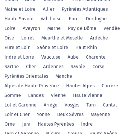
Maine et Loire
Allier
Pyrénées Atlantiques
Haute Savoie
Val d'oise
Eure
Dordogne
Loire
Aveyron
Marne
Puy de Dôme
Vendée
Oise
Loiret
Meurthe et Moselle
Ardèche
Eure et Loir
Saône et Loire
Haut Rhin
Indre et Loire
Vaucluse
Aube
Charente
Sarthe
Cher
Ardennes
Savoie
Corse
Pyrénées Orientales
Manche
Alpes de Haute Provence
Hautes Alpes
Corrèze
Somme
Landes
Vienne
Haute Vienne
Lot et Garonne
Ariège
Vosges
Tarn
Cantal
Loir et Cher
Yonne
Deux Sèvres
Mayenne
Orne
Jura
Hautes Pyrénées
Indre
Tarn et Garonne
Nièvre
Creuse
Haute Saône