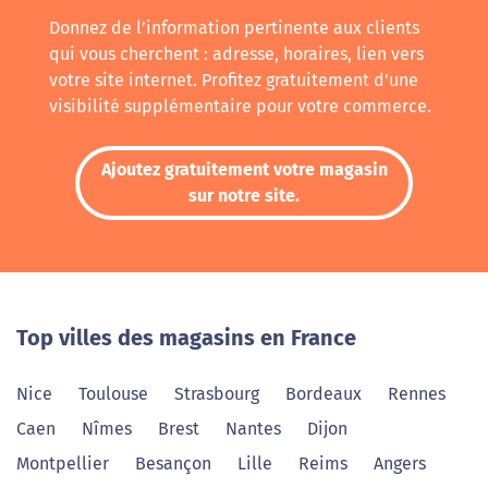
Donnez de l’information pertinente aux clients
qui vous cherchent : adresse, horaires, lien vers
votre site internet. Profitez gratuitement d'une
visibilité supplémentaire pour votre commerce.
Ajoutez gratuitement votre magasin
sur notre site.
Top villes des magasins en France
Nice
Toulouse
Strasbourg
Bordeaux
Rennes
Caen
Nîmes
Brest
Nantes
Dijon
Montpellier
Besançon
Lille
Reims
Angers