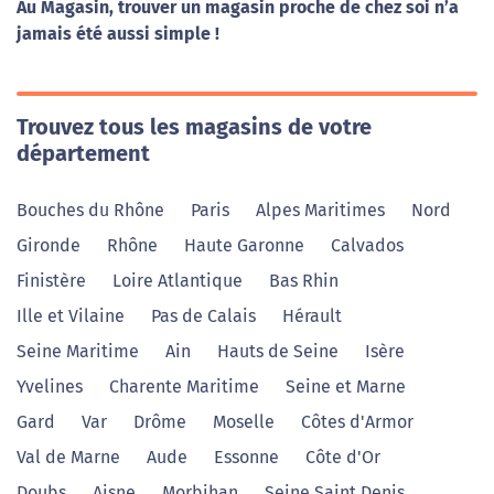
Au Magasin, trouver un magasin proche de chez soi n’a
jamais été aussi simple !
Trouvez tous les magasins de votre
département
Bouches du Rhône
Paris
Alpes Maritimes
Nord
Gironde
Rhône
Haute Garonne
Calvados
Finistère
Loire Atlantique
Bas Rhin
Ille et Vilaine
Pas de Calais
Hérault
Seine Maritime
Ain
Hauts de Seine
Isère
Yvelines
Charente Maritime
Seine et Marne
Gard
Var
Drôme
Moselle
Côtes d'Armor
Val de Marne
Aude
Essonne
Côte d'Or
Doubs
Aisne
Morbihan
Seine Saint Denis