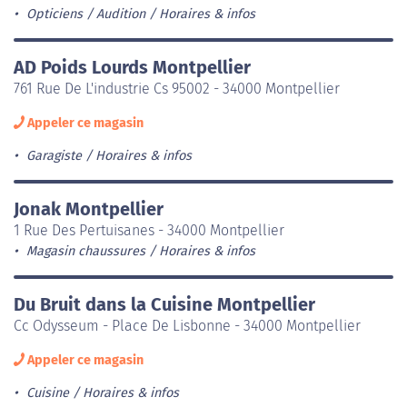
Opticiens / Audition
Horaires & infos
AD Poids Lourds Montpellier
761 Rue De L'industrie Cs 95002 - 34000 Montpellier
Appeler ce magasin
Garagiste
Horaires & infos
Jonak Montpellier
1 Rue Des Pertuisanes - 34000 Montpellier
Magasin chaussures
Horaires & infos
Du Bruit dans la Cuisine Montpellier
Cc Odysseum - Place De Lisbonne - 34000 Montpellier
Appeler ce magasin
Cuisine
Horaires & infos