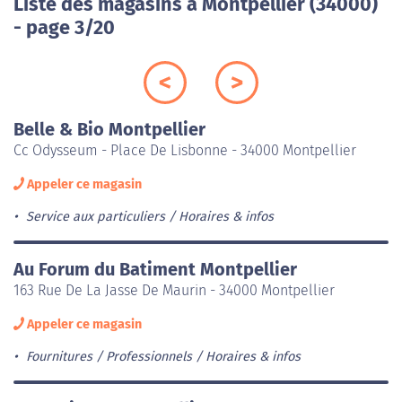
Liste des magasins à Montpellier (34000)
- page 3/20
Belle & Bio Montpellier
Cc Odysseum - Place De Lisbonne - 34000 Montpellier
Appeler ce magasin
Service aux particuliers
Horaires & infos
Au Forum du Batiment Montpellier
163 Rue De La Jasse De Maurin - 34000 Montpellier
Appeler ce magasin
Fournitures / Professionnels
Horaires & infos