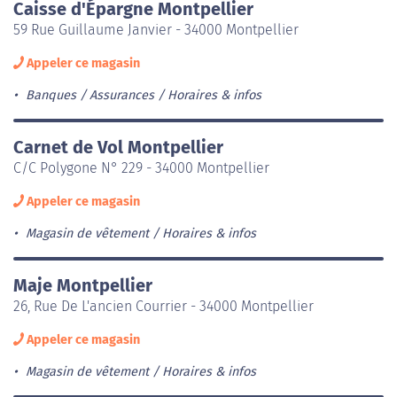
Caisse d'Épargne Montpellier
59 Rue Guillaume Janvier - 34000 Montpellier
Appeler ce magasin
Banques / Assurances
Horaires & infos
Carnet de Vol Montpellier
C/C Polygone N° 229 - 34000 Montpellier
Appeler ce magasin
Magasin de vêtement
Horaires & infos
Maje Montpellier
26, Rue De L'ancien Courrier - 34000 Montpellier
Appeler ce magasin
Magasin de vêtement
Horaires & infos