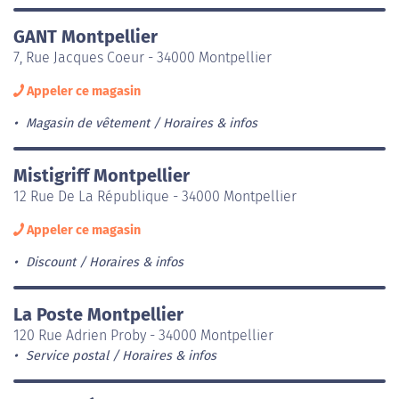
GANT Montpellier
7, Rue Jacques Coeur - 34000 Montpellier
Appeler ce magasin
Magasin de vêtement
Horaires & infos
Mistigriff Montpellier
12 Rue De La République - 34000 Montpellier
Appeler ce magasin
Discount
Horaires & infos
La Poste Montpellier
120 Rue Adrien Proby - 34000 Montpellier
Service postal
Horaires & infos