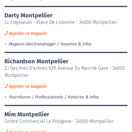
Darty Montpellier
Cc Odysseum - Place De Lisbonne - 34000 Montpellier
Appeler ce magasin
Magasin électroménager
Horaires & infos
Richardson Montpellier
Z.i Des Prés D'arènes 639, Avenue Du Marché Gare - 34000
Montpellier
Appeler ce magasin
Fournitures / Professionnels
Horaires & infos
Mim Montpellier
Centre Commercial Le Polygone - 34000 Montpellier