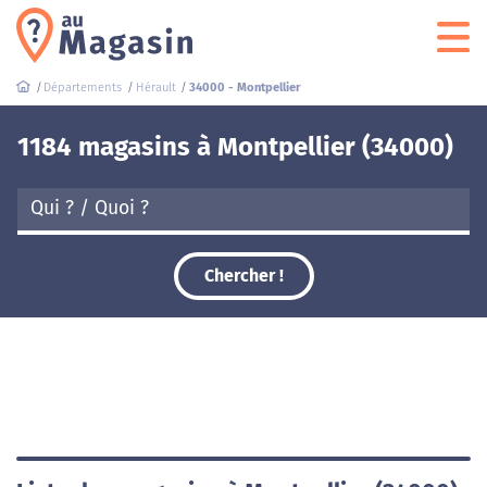
Départements
Hérault
34000 - Montpellier
1184 magasins à Montpellier (34000)
Chercher !