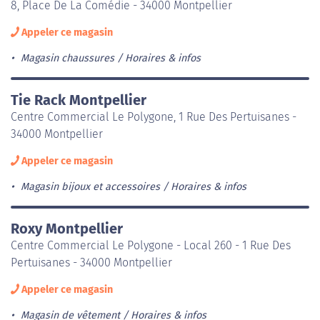
8, Place De La Comédie - 34000 Montpellier
Appeler ce magasin
Magasin chaussures
Horaires & infos
Tie Rack Montpellier
Centre Commercial Le Polygone, 1 Rue Des Pertuisanes -
34000 Montpellier
Appeler ce magasin
Magasin bijoux et accessoires
Horaires & infos
Roxy Montpellier
Centre Commercial Le Polygone - Local 260 - 1 Rue Des
Pertuisanes - 34000 Montpellier
Appeler ce magasin
Magasin de vêtement
Horaires & infos