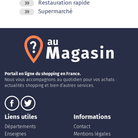
Restauration rapide
39
Supermarché
39
Portail en ligne du shopping en France.
Nous vous accompagnons au quotidien pour vos achats :
actualités shopping et bien d’autres services.
Liens utiles
Informations
Départements
Contact
Enseignes
Mentions légales