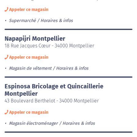
Appeler ce magasin
Supermarché
Horaires & infos
Napapijri Montpellier
18 Rue Jacques Cœur - 34000 Montpellier
Appeler ce magasin
Magasin de vêtement
Horaires & infos
Espinosa Bricolage et Quincaillerie
Montpellier
43 Boulevard Berthelot - 34000 Montpellier
Appeler ce magasin
Magasin électroménager
Horaires & infos