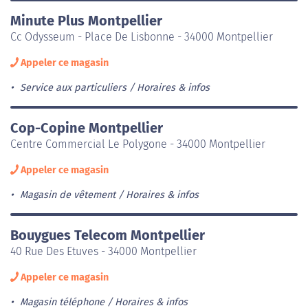
Minute Plus Montpellier
Cc Odysseum - Place De Lisbonne - 34000 Montpellier
Appeler ce magasin
Service aux particuliers
Horaires & infos
Cop-Copine Montpellier
Centre Commercial Le Polygone - 34000 Montpellier
Appeler ce magasin
Magasin de vêtement
Horaires & infos
Bouygues Telecom Montpellier
40 Rue Des Etuves - 34000 Montpellier
Appeler ce magasin
Magasin téléphone
Horaires & infos