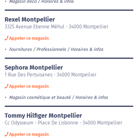
Magasin déco
Horaires & infos
Rexel Montpellier
3325 Avenue Etienne Méhul - 34000 Montpellier
Appeler ce magasin
Fournitures / Professionnels
Horaires & infos
Sephora Montpellier
1 Rue Des Pertuisanes - 34000 Montpellier
Appeler ce magasin
Magasin cosmétique et beauté
Horaires & infos
Tommy Hilfiger Montpellier
Cc Odysseum - Place De Lisbonne - 34000 Montpellier
Appeler ce magasin