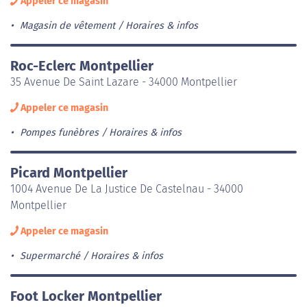
Appeler ce magasin
Magasin de vêtement
Horaires & infos
Roc-Eclerc Montpellier
35 Avenue De Saint Lazare - 34000 Montpellier
Appeler ce magasin
Pompes funèbres
Horaires & infos
Picard Montpellier
1004 Avenue De La Justice De Castelnau - 34000
Montpellier
Appeler ce magasin
Supermarché
Horaires & infos
Foot Locker Montpellier